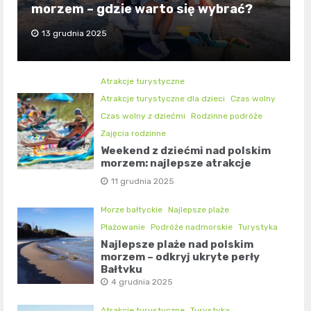
morzem – gdzie warto się wybrać?
13 grudnia 2025
Atrakcje turystyczne
Atrakcje turystyczne dla dzieci
Czas wolny
Czas wolny z dziećmi
Rodzinne podróże
Zajęcia rodzinne
Weekend z dziećmi nad polskim
morzem: najlepsze atrakcje
11 grudnia 2025
Morze bałtyckie
Najlepsze plaże
Plażowanie
Podróże nadmorskie
Turystyka
Najlepsze plaże nad polskim
morzem – odkryj ukryte perły
Bałtyku
4 grudnia 2025
Atrakcje turystyczne
Turystyka