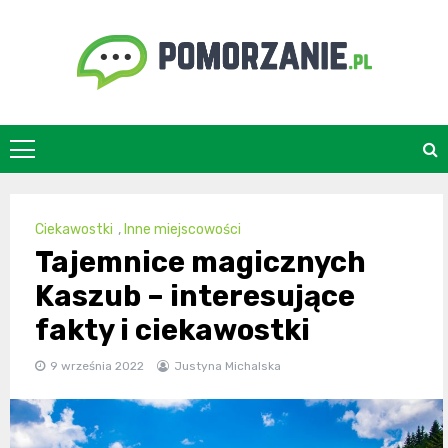
Skip
to
content
pomorzanie.pl
Ciekawostki
,
Inne miejscowości
Tajemnice magicznych
Kaszub – interesujące
fakty i ciekawostki
9 września 2022
Justyna Michalska