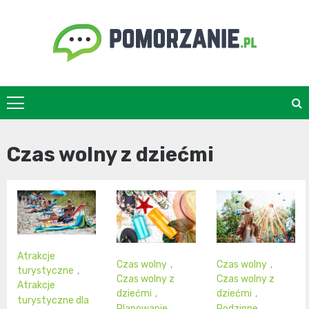
Skip
to
content
pomorzanie.pl
Czas wolny z dziećmi
Atrakcje
Czas wolny
,
Czas wolny
,
turystyczne
,
Czas wolny z
Czas wolny z
Atrakcje
dziećmi
,
dziećmi
,
turystyczne dla
Planowanie
Rodzinne