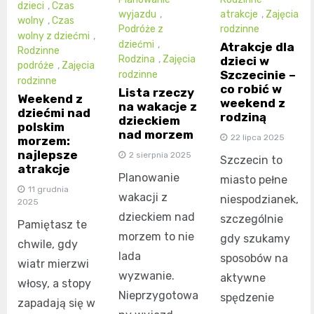
dzieci
,
Czas
wyjazdu
,
atrakcje
,
Zajęcia
wolny
,
Czas
Podróże z
rodzinne
wolny z dziećmi
,
dziećmi
,
Atrakcje dla
Rodzinne
Rodzina
,
Zajęcia
dzieci w
podróże
,
Zajęcia
Szczecinie –
rodzinne
rodzinne
co robić w
Lista rzeczy
Weekend z
weekend z
na wakacje z
dziećmi nad
rodziną
dzieckiem
polskim
nad morzem
22 lipca 2025
morzem:
najlepsze
2 sierpnia 2025
Szczecin to
atrakcje
Planowanie
miasto pełne
11 grudnia
wakacji z
niespodzianek,
2025
dzieckiem nad
szczególnie
Pamiętasz te
morzem to nie
gdy szukamy
chwile, gdy
lada
sposobów na
wiatr mierzwi
wyzwanie.
aktywne
włosy, a stopy
Nieprzygotowa
spędzenie
zapadają się w