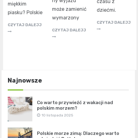
ny wyjazd
czasu z
miękkim
może zamienić
dziećmi.
piasku? Polskie
wymarzony
CZYTAJ DALEJJ
CZYTAJ DALEJJ
CZYTAJ DALEJJ
Najnowsze
Co warto przywieźć z wakacji nad
polskim morzem?
10 listopada 2025
Polskie morze zimą: Dlaczego warto