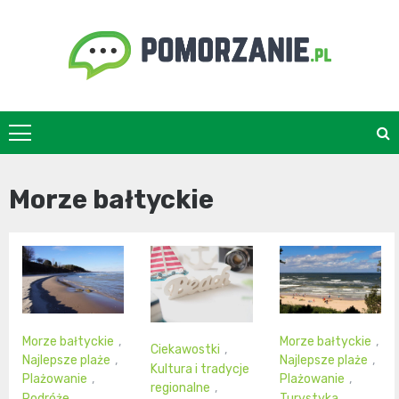
Skip
to
content
pomorzanie.pl
Morze bałtyckie
Morze bałtyckie
,
Morze bałtyckie
,
Ciekawostki
,
Najlepsze plaże
,
Najlepsze plaże
,
Kultura i tradycje
Plażowanie
,
Plażowanie
,
regionalne
,
Podróże
Turystyka
,