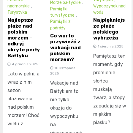
Morze bałtyckie
,
nadmorskie
,
Wypoczynek nad
Pamiątki
Turystyka
wodą
turystyczne
,
Najlepsze
Najpiękniejs
Pamiątki z
plaże nad
ze plaże
podróży
polskim
polskiego
Co warto
morzem –
wybrzeża
przywieźć z
odkryj
1 sierpnia 2025
wakacji nad
ukryte perły
polskim
Bałtyku
Pamiętasz ten
morzem?
moment, gdy
4 grudnia 2025
10 listopada
promienie
Lato w pełni, a
2025
słońca
wraz z nim
Wakacje nad
muskają
sezon
Bałtykiem to
twarz, a stopy
plażowania
nie tylko
zapadają się w
nad polskim
okazja do
miękkim
morzem! Choć
wypoczynku
piasku?
wielu z
na
piaszczystych