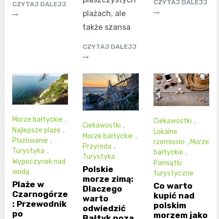
CZYTAJ DALEJJ
CZYTAJ DALEJJ
plażach, ale
także szansa
CZYTAJ DALEJJ
Morze bałtyckie
,
Ciekawostki
,
Ciekawostki
,
Najlepsze plaże
,
Lokalne
Morze bałtyckie
,
Plażowanie
,
rzemiosło
,
Morze
Przyroda
,
Turystyka
,
bałtyckie
,
Turystyka
Wypoczynek nad
Pamiątki
Polskie
wodą
turystyczne
morze zimą:
Plaże w
Co warto
Dlaczego
Czarnogórze
kupić nad
warto
: Przewodnik
polskim
odwiedzić
po
morzem jako
Bałtyk poza