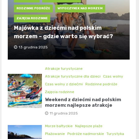
RODZINNE PODRÓŻE
WYPOCZYNEK NAD MORZEM
ZAJĘCIA RODZINNE
Majówka z dziećmi nad polskim
morzem – gdzie warto się wybrać?
13 grudnia 2025
Atrakcje turystyczne
Atrakcje turystyczne dla dzieci
Czas wolny
Czas wolny z dziećmi
Rodzinne podróże
Zajęcia rodzinne
Weekend z dziećmi nad polskim
morzem: najlepsze atrakcje
11 grudnia 2025
Morze bałtyckie
Najlepsze plaże
Plażowanie
Podróże nadmorskie
Turystyka