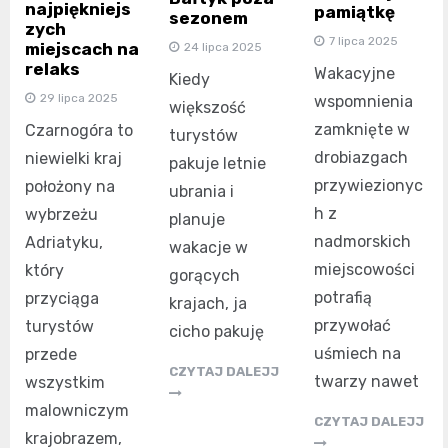
najpiękniejs
pamiątkę
sezonem
zych
7 lipca 2025
miejscach na
24 lipca 2025
relaks
Wakacyjne
Kiedy
29 lipca 2025
wspomnienia
większość
zamknięte w
Czarnogóra to
turystów
drobiazgach
niewielki kraj
pakuje letnie
przywiezionyc
położony na
ubrania i
h z
wybrzeżu
planuje
nadmorskich
Adriatyku,
wakacje w
miejscowości
który
gorących
potrafią
przyciąga
krajach, ja
przywołać
turystów
cicho pakuję
uśmiech na
przede
CZYTAJ DALEJJ
twarzy nawet
wszystkim
malowniczym
CZYTAJ DALEJJ
krajobrazem,