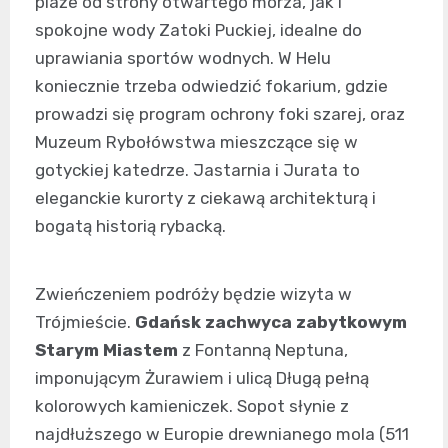
plaże od strony otwartego morza, jak i
spokojne wody Zatoki Puckiej, idealne do
uprawiania sportów wodnych. W Helu
koniecznie trzeba odwiedzić fokarium, gdzie
prowadzi się program ochrony foki szarej, oraz
Muzeum Rybołówstwa mieszczące się w
gotyckiej katedrze. Jastarnia i Jurata to
eleganckie kurorty z ciekawą architekturą i
bogatą historią rybacką.
Zwieńczeniem podróży będzie wizyta w
Trójmieście.
Gdańsk zachwyca zabytkowym
Starym Miastem
z Fontanną Neptuna,
imponującym Żurawiem i ulicą Długą pełną
kolorowych kamieniczek. Sopot słynie z
najdłuższego w Europie drewnianego mola (511