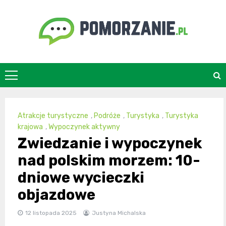
Skip
to
content
pomorzanie.pl
Atrakcje turystyczne
,
Podróże
,
Turystyka
,
Turystyka
krajowa
,
Wypoczynek aktywny
Zwiedzanie i wypoczynek
nad polskim morzem: 10-
dniowe wycieczki
objazdowe
12 listopada 2025
Justyna Michalska