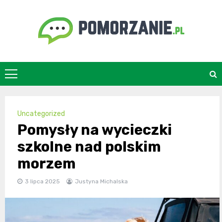
Skip
to
content
pomorzanie.pl
Uncategorized
Pomysły na wycieczki
szkolne nad polskim
morzem
3 lipca 2025
Justyna Michalska