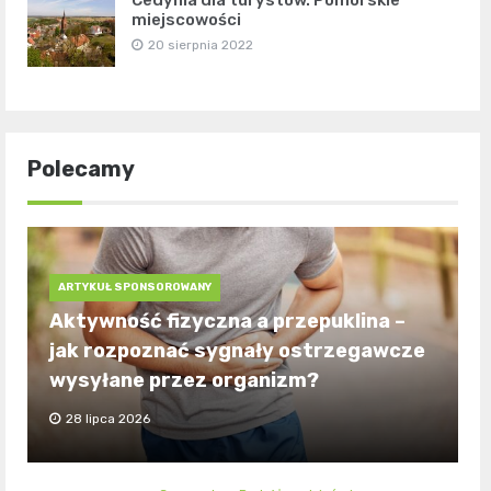
Cedynia dla turystów. Pomorskie
miejscowości
20 sierpnia 2022
Polecamy
ARTYKUŁ SPONSOROWANY
Aktywność fizyczna a przepuklina –
jak rozpoznać sygnały ostrzegawcze
wysyłane przez organizm?
28 lipca 2026