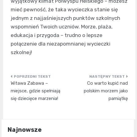
wyjątkowy klimat Półwyspu Helskiego – możesz
mieć pewność, że taka wycieczka stanie się
jednym z najjaśniejszych punktów szkolnych
wspomnień Twoich uczniów. Morze, plaża,
edukacja i przygoda – trudno o lepsze
połączenie dla niezapomnianej wycieczki
szkolnej!
Nawigacja
Witawa Zabawa –
Co warto kupić nad
wpisu
miejsce, gdzie spełniają
polskim morzem jako
się dziecięce marzenia!
pamiątkę
Najnowsze