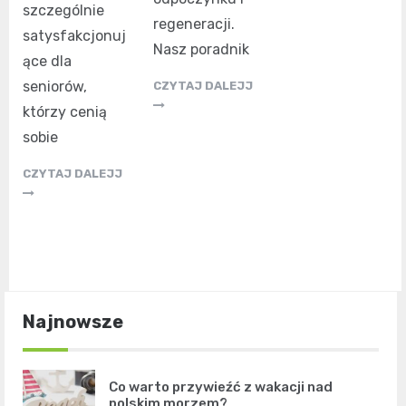
szczególnie
regeneracji.
satysfakcjonuj
Nasz poradnik
ące dla
seniorów,
CZYTAJ DALEJJ
którzy cenią
sobie
CZYTAJ DALEJJ
Najnowsze
Co warto przywieźć z wakacji nad
polskim morzem?