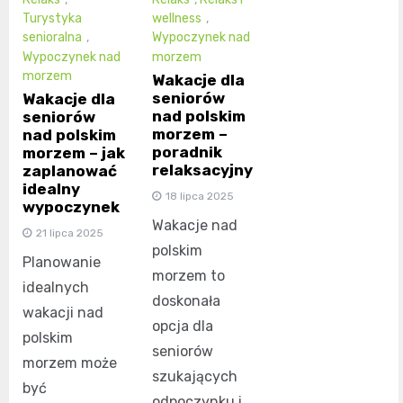
Turystyka
wellness
,
senioralna
,
Wypoczynek nad
Wypoczynek nad
morzem
morzem
Wakacje dla
seniorów
Wakacje dla
nad polskim
seniorów
morzem –
nad polskim
poradnik
morzem – jak
relaksacyjny
zaplanować
idealny
18 lipca 2025
wypoczynek
Wakacje nad
21 lipca 2025
polskim
Planowanie
morzem to
idealnych
doskonała
wakacji nad
opcja dla
polskim
seniorów
morzem może
szukających
być
odpoczynku i