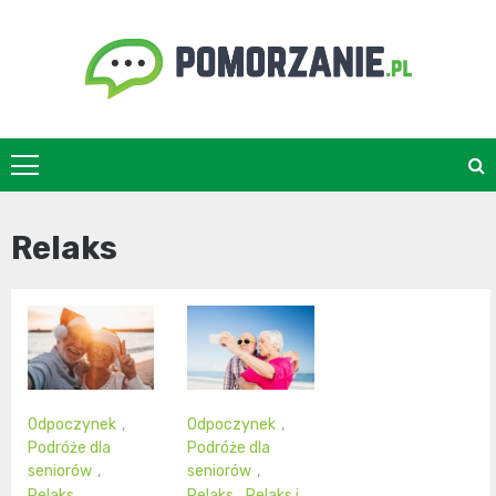
Skip
to
content
pomorzanie.pl
Relaks
Odpoczynek
,
Odpoczynek
,
Podróże dla
Podróże dla
seniorów
,
seniorów
,
Relaks
,
Relaks
,
Relaks i