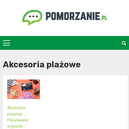
Skip
to
content
pomorzanie.pl
Akcesoria plażowe
Akcesoria
plażowe
,
Planowanie
wyjazdu
,