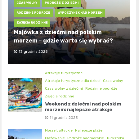
CZAS WOLNY
PODRÓŻE Z DZIEĆMI
RODZINNE PODRÓŻE
WYPOCZYNEK NAD MORZEM
ZAJĘCIA RODZINNE
Majówka z dziećmi nad polskim
morzem – gdzie warto się wybrać?
13 grudnia 2025
Atrakcje turystyczne
Atrakcje turystyczne dla dzieci
Czas wolny
Czas wolny z dziećmi
Rodzinne podróże
Zajęcia rodzinne
Weekend z dziećmi nad polskim
morzem: najlepsze atrakcje
11 grudnia 2025
Morze bałtyckie
Najlepsze plaże
Plażowanie
Podróże nadmorskie
Turystyka